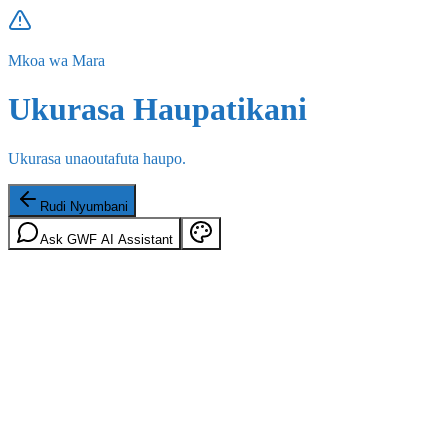
Mkoa wa Mara
Ukurasa Haupatikani
Ukurasa unaoutafuta haupo.
Rudi Nyumbani
Ask GWF AI Assistant