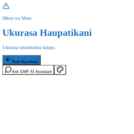
Mkoa wa Mara
Ukurasa Haupatikani
Ukurasa unaoutafuta haupo.
Rudi Nyumbani
Ask GWF AI Assistant