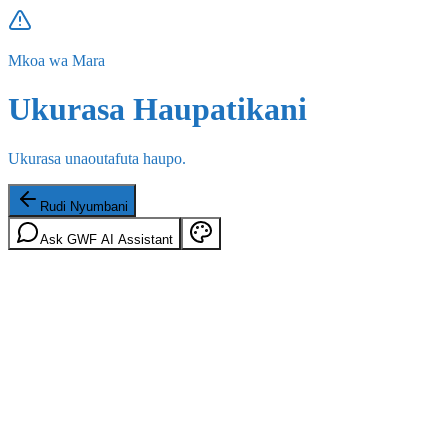
Mkoa wa Mara
Ukurasa Haupatikani
Ukurasa unaoutafuta haupo.
Rudi Nyumbani
Ask GWF AI Assistant