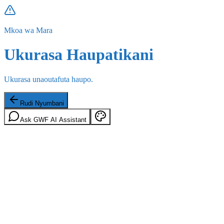
Mkoa wa Mara
Ukurasa Haupatikani
Ukurasa unaoutafuta haupo.
Rudi Nyumbani
Ask GWF AI Assistant